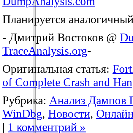
DumpAnalysis.com
Планируется аналогичный 
- Дмитрий Востоков @
Du
TraceAnalysis.org
-
Оригинальная статья:
For
of Complete Crash and Ha
Рубрика:
Анализ Дампов 
WinDbg
,
Новости
,
Онлайн
|
1 комментрий »