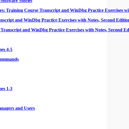
 Software Stories
 Training Course Transcript and WinDbg Practice Exercises wi
cript and WinDbg Practice Exercises with Notes, Second Editio
ranscript and WinDbg Practice Exercises with Notes, Second Ed
es 4-5
 Commands
es 1-3
Managers and Users