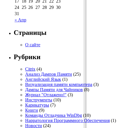
17
18
19
20
21
22
23
24
25
26
27
28
29
30
31
« Апр
Страницы
О сайте
Рубрики
Citrix
(4)
Анализ Дампов Памяти
(25)
Английский Язык
(1)
Визуализация памяти компьютера
(3)
Дампы Памяти для Чайников
(8)
Журнал "Отлажено!"
(3)
Инструменты
(10)
Карикатуры
(7)
Книги
(9)
Команды Отладчика WinDbg
(10)
Нарратология Программного Обеспечения
(1)
Новости
(24)