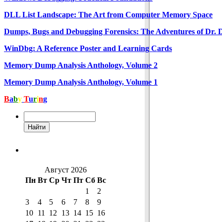
DLL List Landscape: The Art from Computer Memory Space
Dumps, Bugs and Debugging Forensics: The Adventures of Dr. 
WinDbg: A Reference Poster and Learning Cards
Memory Dump Analysis Anthology, Volume 2
Memory Dump Analysis Anthology, Volume 1
B
a
b
y
T
u
r
i
n
g
Август 2026
Пн
Вт
Ср
Чт
Пт
Сб
Вс
1
2
3
4
5
6
7
8
9
10
11
12
13
14
15
16