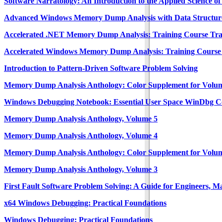
Software Narratology: An Introduction to the Applied Science of
Advanced Windows Memory Dump Analysis with Data Structures:
Accelerated .NET Memory Dump Analysis: Training Course Trans
Accelerated Windows Memory Dump Analysis: Training Course T
Introduction to Pattern-Driven Software Problem Solving
Memory Dump Analysis Anthology: Color Supplement for Volum
Windows Debugging Notebook: Essential User Space WinDbg
Memory Dump Analysis Anthology, Volume 5
Memory Dump Analysis Anthology, Volume 4
Memory Dump Analysis Anthology: Color Supplement for Volum
Memory Dump Analysis Anthology, Volume 3
First Fault Software Problem Solving: A Guide for Engineers, 
x64 Windows Debugging: Practical Foundations
Windows Debugging: Practical Foundations